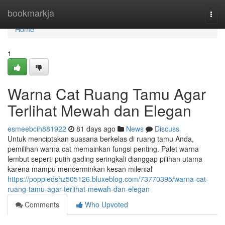
Home
bookmarkja
Togg
navi
Home
1
Warna Cat Ruang Tamu Agar
Terlihat Mewah dan Elegan
esmeebcih881922
81 days ago
News
Discuss
Untuk menciptakan suasana berkelas di ruang tamu Anda,
pemilihan warna cat memainkan fungsi penting. Palet warna
lembut seperti putih gading seringkali dianggap pilihan utama
karena mampu mencerminkan kesan milenial
https://poppiedshz505126.bluxeblog.com/73770395/warna-cat-
ruang-tamu-agar-terlihat-mewah-dan-elegan
Comments
Who Upvoted