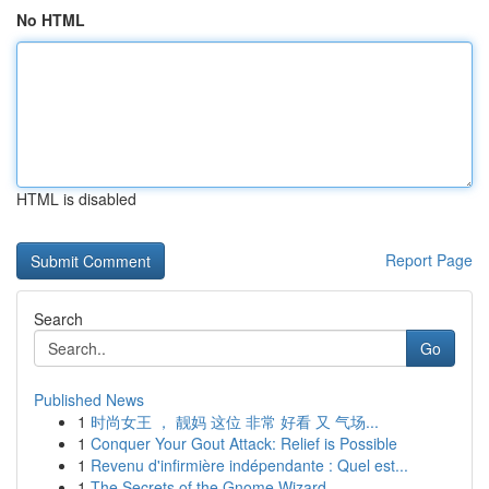
No HTML
HTML is disabled
Report Page
Search
Go
Published News
1
时尚女王 ， 靓妈 这位 非常 好看 又 气场...
1
Conquer Your Gout Attack: Relief is Possible
1
Revenu d'infirmière indépendante : Quel est...
1
The Secrets of the Gnome Wizard