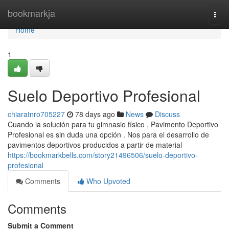
Home
bookmarkja
Togg
navi
Home
1
Suelo Deportivo Profesional
chiaratnro705227
78 days ago
News
Discuss
Cuando la solución para tu gimnasio físico , Pavimento Deportivo
Profesional es sin duda una opción . Nos para el desarrollo de
pavimentos deportivos producidos a partir de material
https://bookmarkbells.com/story21496506/suelo-deportivo-
profesional
Comments
Who Upvoted
Comments
Submit a Comment