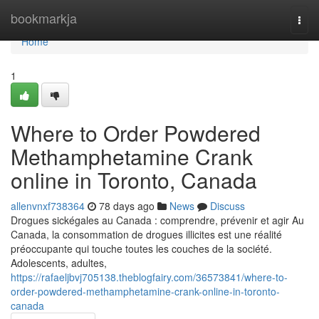
Home
bookmarkja
Togg
navi
Home
1
Where to Order Powdered
Methamphetamine Crank
online in Toronto, Canada
allenvnxf738364
78 days ago
News
Discuss
Drogues sickégales au Canada : comprendre, prévenir et agir Au
Canada, la consommation de drogues illicites est une réalité
préoccupante qui touche toutes les couches de la société.
Adolescents, adultes,
https://rafaeljbvj705138.theblogfairy.com/36573841/where-to-
order-powdered-methamphetamine-crank-online-in-toronto-
canada