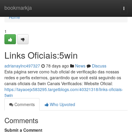
Home
bookmarkja
Togg
navi
Home
1
Links Oficiais:5win
adrianaylnc497327
78 days ago
News
Discuss
Esta página serve como hub oficial de verificação das nossas
redes e perfis externos, garantindo que você está seguindo os
canais oficiais da 5win Canais Verificados: Website Oficial:
https://tayaoejx583295.targetblogs.com/40321318/links-oficiais-
5win
Comments
Who Upvoted
Comments
Submit a Comment