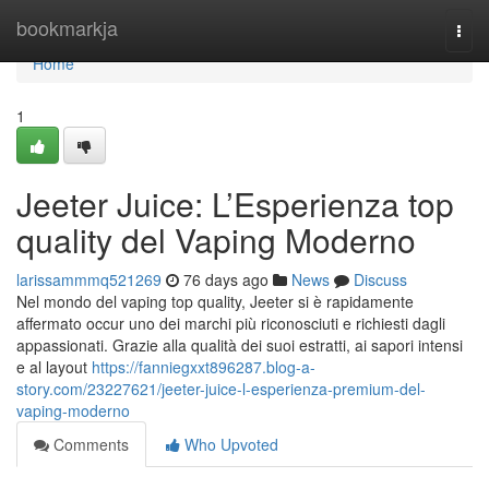
Home
bookmarkja
Togg
navi
Home
1
Jeeter Juice: L’Esperienza top
quality del Vaping Moderno
larissammmq521269
76 days ago
News
Discuss
Nel mondo del vaping top quality, Jeeter si è rapidamente
affermato occur uno dei marchi più riconosciuti e richiesti dagli
appassionati. Grazie alla qualità dei suoi estratti, ai sapori intensi
e al layout
https://fanniegxxt896287.blog-a-
story.com/23227621/jeeter-juice-l-esperienza-premium-del-
vaping-moderno
Comments
Who Upvoted