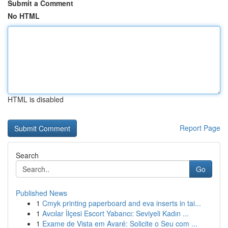
Submit a Comment
No HTML
HTML is disabled
Report Page
Search
Go
Published News
1
Cmyk printing paperboard and eva inserts in tai...
1
Avcılar İlçesi Escort Yabancı: Seviyeli Kadın ...
1
Exame de Vista em Avaré: Solicite o Seu com ...