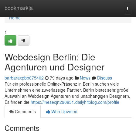
Home
bookmarkja
Togg
navi
Home
1
Webdesign Berlin: Die
Agenturen und Designer
barbaraxpbb875402
79 days ago
News
Discuss
Für ein professionelle Online-Präsenz in Berlin suchen viele
Unternehmen eine zuverlässige Partner. Berlin bietet sehr große
Auswahl an Webdesign Agenturen und unabhängigen Designern.
Es finden die
https://inesecjn290651.dailyhitblog.com/profile
Comments
Who Upvoted
Comments