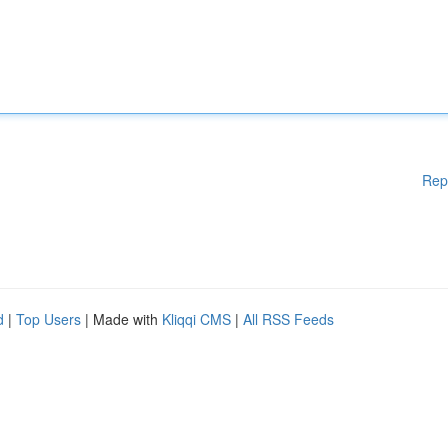
Rep
d
|
Top Users
| Made with
Kliqqi CMS
|
All RSS Feeds