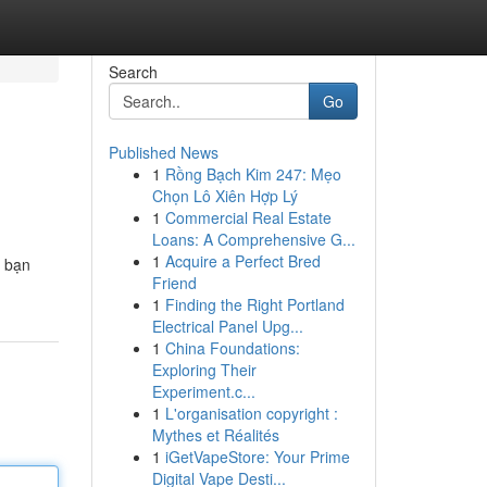
Search
Go
Published News
1
Rồng Bạch Kim 247: Mẹo
Chọn Lô Xiên Hợp Lý
1
Commercial Real Estate
Loans: A Comprehensive G...
1
Acquire a Perfect Bred
p bạn
Friend
1
Finding the Right Portland
Electrical Panel Upg...
1
China Foundations:
Exploring Their
Experiment.c...
1
L'organisation copyright :
Mythes et Réalités
1
iGetVapeStore: Your Prime
Digital Vape Desti...