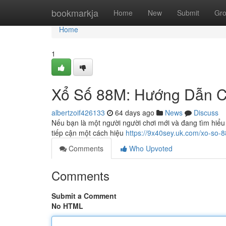
Home
bookmarkja
Home
New
Submit
Gr
Home
1
Xổ Số 88M: Hướng Dẫn Ch
albertzoif426133
64 days ago
News
Discuss
Nếu bạn là một người người chơi mới và đang tìm hiểu v
tiếp cận một cách hiệu
https://9x40sey.uk.com/xo-so-
Comments
Who Upvoted
Comments
Submit a Comment
No HTML