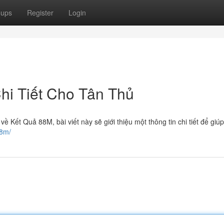
oups
Register
Login
i Tiết Cho Tân Thủ
ề Kết Quả 88M, bài viết này sẽ giới thiệu một thông tin chi tiết để giú
88m/