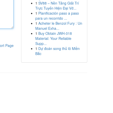
1
SV88 – Nền Tảng Giải Trí
Trực Tuyến Hiện Đại Vớ...
1
Planificación paso a paso
para un recorrido ...
1
Acheter le Benzol Fury : Un
Manuel Exha...
1
Buy Obtain JWH-018
Material: Your Reliable
Supp...
ort Page
1
Dự đoán song thủ lô Miền
Bắc