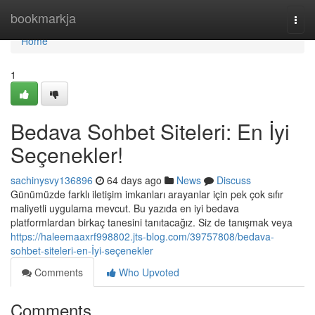
Home
bookmarkja
Togg
navi
Home
1
Bedava Sohbet Siteleri: En İyi
Seçenekler!
sachinysvy136896
64 days ago
News
Discuss
Günümüzde farklı iletişim imkanları arayanlar için pek çok sıfır
maliyetli uygulama mevcut. Bu yazıda en iyi bedava
platformlardan birkaç tanesini tanıtacağız. Siz de tanışmak veya
https://haleemaaxrf998802.jts-blog.com/39757808/bedava-
sohbet-siteleri-en-İyi-seçenekler
Comments
Who Upvoted
Comments