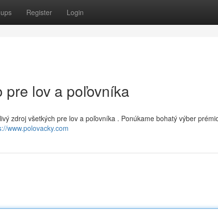
oups
Register
Login
 pre lov a poľovníka
livý zdroj všetkých pre lov a poľovníka . Ponúkame bohatý výber prémi
s://www.polovacky.com