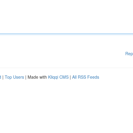
Rep
d
|
Top Users
| Made with
Kliqqi CMS
|
All RSS Feeds