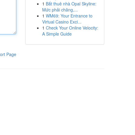
1
Bắt thuê nhà Opal Skyline:
Mức phải chăng,...
1
WM69: Your Entrance to
Virtual Casino Exci...
1
Check Your Online Velocity:
A Simple Guide
ort Page