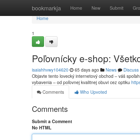
Home
bookmarkja
Home
New
Submit
Gr
Home
1
Poľovnícky e-shop: Všetko
isaiahhvwy104620
65 days ago
News
Discuss
Objavte tento lovecký internetový obchod – váš spoľah
vybavenia – od poľovnej kvalitnej obuvi cez optiku
http
Comments
Who Upvoted
Comments
Submit a Comment
No HTML