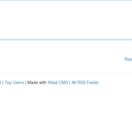
Rep
d
|
Top Users
| Made with
Kliqqi CMS
|
All RSS Feeds