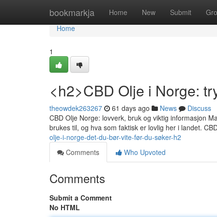
Home
bookmarkja
Home
New
Submit
Gr
Home
1
<h2>CBD Olje i Norge: tr
theowdek263267
61 days ago
News
Discuss
CBD Olje Norge: lovverk, bruk og viktig informasjon M
brukes til, og hva som faktisk er lovlig her i landet. CB
olje-i-norge-det-du-bør-vite-før-du-søker-h2
Comments
Who Upvoted
Comments
Submit a Comment
No HTML