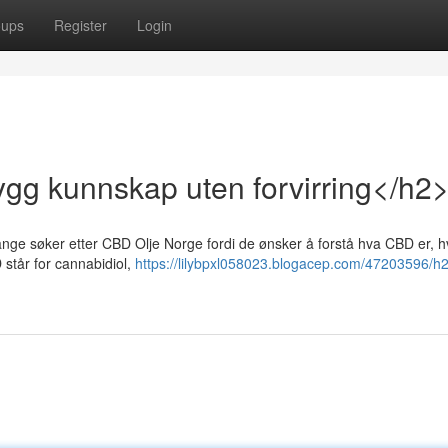
oups
Register
Login
ygg kunnskap uten forvirring</h2
ange søker etter CBD Olje Norge fordi de ønsker å forstå hva CBD er, h
D står for cannabidiol,
https://lilybpxl058023.blogacep.com/47203596/h