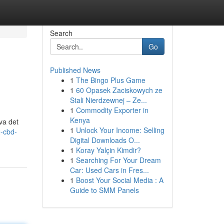
Search
Go
Published News
1
The Bingo Plus Game
>
1
60 Opasek Zaciskowych ze
Stali Nierdzewnej – Ze...
1
Commodity Exporter in
Kenya
va det
1
Unlock Your Income: Selling
2-cbd-
Digital Downloads O...
1
Koray Yalçin Kimdir?
1
Searching For Your Dream
Car: Used Cars in Fres...
1
Boost Your Social Media : A
Guide to SMM Panels