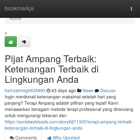
Home
bookmarkja
Togg
navi
Home
1
Pijat Ampang Terbaik:
Ketenangan Terbaik di
Lingkungan Anda
hamzahmigh635895
63 days ago
News
Discuss
Ingin menikmati ketenangan maksimal setelah hari yang
panjang? Terapi Ampang adalah pilihan yang tepat! Kami
menawarkan beragam metode terapi profesional yang dirancang
untuk mengurangi tekanan dan
https://socialwebleads.com/story6871305/terapi-ampang-terbaik-
ketenangan-terbaik-di-lingkungan-anda
Comments
Who Upvoted