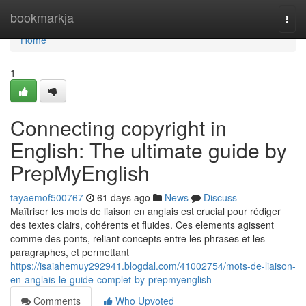
Home
bookmarkja
Togg
navi
Home
1
Connecting copyright in
English: The ultimate guide by
PrepMyEnglish
tayaemof500767
61 days ago
News
Discuss
Maîtriser les mots de liaison en anglais est crucial pour rédiger
des textes clairs, cohérents et fluides. Ces elements agissent
comme des ponts, reliant concepts entre les phrases et les
paragraphes, et permettant
https://isaiahemuy292941.blogdal.com/41002754/mots-de-liaison-
en-anglais-le-guide-complet-by-prepmyenglish
Comments
Who Upvoted