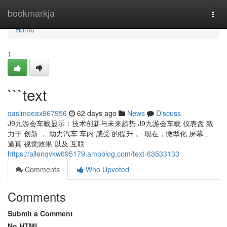
Home
bookmarkja
Togg
navi
Home
1
```text
qasimoeax967956
62 days ago
News
Discuss
J9九游会车载显示：技术创新与未来趋势 J9九游会车载 仪表盘 致
力于 创新 ， 助力汽车 车内 感受 的提升 。 现在，微型化 屏幕 、
逼真 视觉效果 以及 互联
https://allenqvkw695179.amoblog.com/text-63533133
Comments
Who Upvoted
Comments
Submit a Comment
No HTML