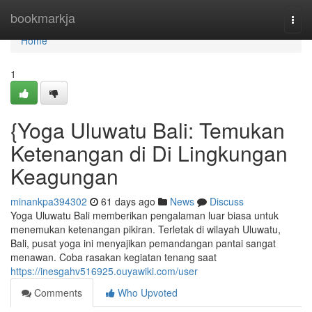
Home
bookmarkja
Togg
navi
Home
1
{Yoga Uluwatu Bali: Temukan
Ketenangan di Di Lingkungan
Keagungan
minankpa394302
61 days ago
News
Discuss
Yoga Uluwatu Bali memberikan pengalaman luar biasa untuk
menemukan ketenangan pikiran. Terletak di wilayah Uluwatu,
Bali, pusat yoga ini menyajikan pemandangan pantai sangat
menawan. Coba rasakan kegiatan tenang saat
https://inesgahv516925.ouyawiki.com/user
Comments
Who Upvoted