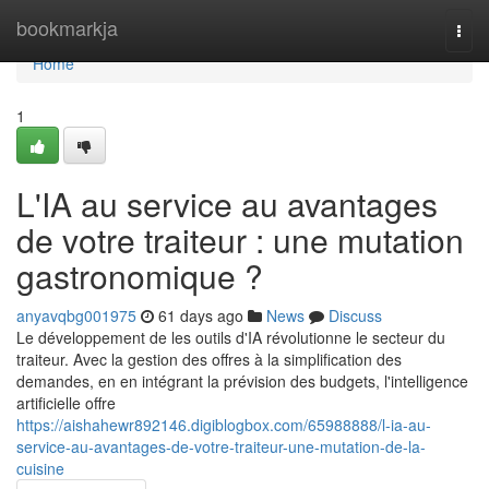
Home
bookmarkja
Togg
navi
Home
1
L'IA au service au avantages
de votre traiteur : une mutation
gastronomique ?
anyavqbg001975
61 days ago
News
Discuss
Le développement de les outils d'IA révolutionne le secteur du
traiteur. Avec la gestion des offres à la simplification des
demandes, en en intégrant la prévision des budgets, l'intelligence
artificielle offre
https://aishahewr892146.digiblogbox.com/65988888/l-ia-au-
service-au-avantages-de-votre-traiteur-une-mutation-de-la-
cuisine