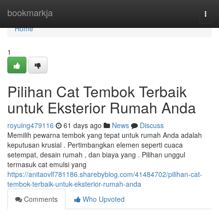
Home
bookmarkja
Togg
navi
Home
1
Pilihan Cat Tembok Terbaik
untuk Eksterior Rumah Anda
royuing479116
61 days ago
News
Discuss
Memilih pewarna tembok yang tepat untuk rumah Anda adalah
keputusan krusial . Pertimbangkan elemen seperti cuaca
setempat, desain rumah , dan biaya yang . Pilihan unggul
termasuk cat emulsi yang
https://anitaovlf781186.sharebyblog.com/41484702/pilihan-cat-
tembok-terbaik-untuk-eksterior-rumah-anda
Comments
Who Upvoted