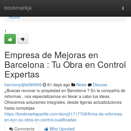
Home
bookmarkja
Togg
navi
Home
1
Empresa de Mejoras en
Barcelona : Tu Obra en Control
Expertas
harmonydjfa589909
61 days ago
News
Discuss
¿Buscas renovar tu propiedad en Barcelona ? En la compañía de
reformas , nos especializamos en llevar a cabo tus ideas.
Ofrecemos soluciones integrales, desde ligeras actualizaciones
hasta complejas
https://bookmarksparkle.com/story21717708/firma-de-reformas-
en-bcn-su-obra-en-control-cualificadas
Comments
Who Upvoted