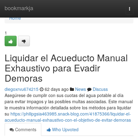
Home
bookmarkja
Togg
navi
Home
1
Liquidar el Acueducto Manual
Exhaustivo para Evadir
Demoras
diegoxrvu674215
62 days ago
News
Discuss
Asegúrese de cumplir con sus cuotas del agua potable al día
para evitar impagos y las posibles multas asociadas. Este manual
le muestra información detallada sobre los métodos para liquidar
su
https://philipgsia463985.snack-blog.com/41875366/liquidar-el-
acueducto-manual-exhaustivo-con-el-objetivo-de-evitar-demoras
Comments
Who Upvoted