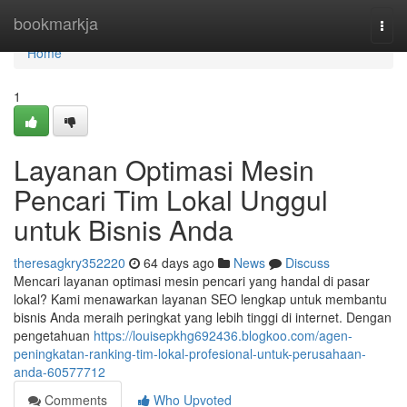
Home
bookmarkja
Togg
navi
Home
1
Layanan Optimasi Mesin
Pencari Tim Lokal Unggul
untuk Bisnis Anda
theresagkry352220
64 days ago
News
Discuss
Mencari layanan optimasi mesin pencari yang handal di pasar
lokal? Kami menawarkan layanan SEO lengkap untuk membantu
bisnis Anda meraih peringkat yang lebih tinggi di internet. Dengan
pengetahuan
https://louisepkhg692436.blogkoo.com/agen-
peningkatan-ranking-tim-lokal-profesional-untuk-perusahaan-
anda-60577712
Comments
Who Upvoted