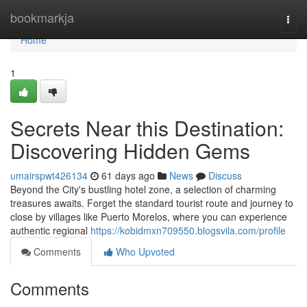
Home
bookmarkja
Togg
navi
Home
1
Secrets Near this Destination:
Discovering Hidden Gems
umairspwt426134
61 days ago
News
Discuss
Beyond the City's bustling hotel zone, a selection of charming
treasures awaits. Forget the standard tourist route and journey to
close by villages like Puerto Morelos, where you can experience
authentic regional
https://kobidmxn709550.blogsvila.com/profile
Comments
Who Upvoted
Comments