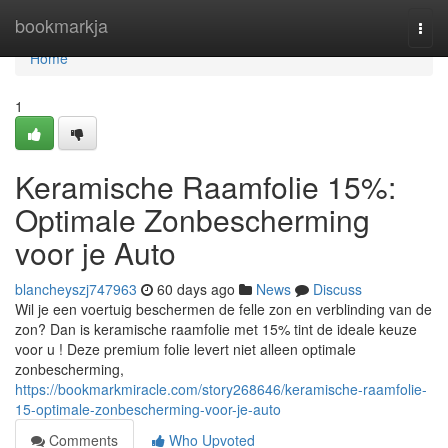
Home
bookmarkja
Togg
navi
Home
1
Keramische Raamfolie 15%:
Optimale Zonbescherming
voor je Auto
blancheyszj747963
60 days ago
News
Discuss
Wil je een voertuig beschermen de felle zon en verblinding van de
zon? Dan is keramische raamfolie met 15% tint de ideale keuze
voor u ! Deze premium folie levert niet alleen optimale
zonbescherming,
https://bookmarkmiracle.com/story268646/keramische-raamfolie-
15-optimale-zonbescherming-voor-je-auto
Comments
Who Upvoted