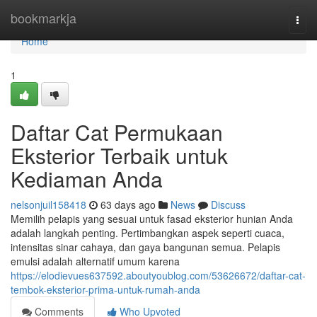
Home
bookmarkja
Togg
navi
Home
1
Daftar Cat Permukaan
Eksterior Terbaik untuk
Kediaman Anda
nelsonjuil158418
63 days ago
News
Discuss
Memilih pelapis yang sesuai untuk fasad eksterior hunian Anda
adalah langkah penting. Pertimbangkan aspek seperti cuaca,
intensitas sinar cahaya, dan gaya bangunan semua. Pelapis
emulsi adalah alternatif umum karena
https://elodievues637592.aboutyoublog.com/53626672/daftar-cat-
tembok-eksterior-prima-untuk-rumah-anda
Comments
Who Upvoted