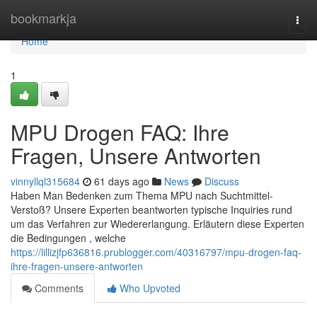
Home
bookmarkja
Togg
navi
Home
1
MPU Drogen FAQ: Ihre
Fragen, Unsere Antworten
vinnyllql315684
61 days ago
News
Discuss
Haben Man Bedenken zum Thema MPU nach Suchtmittel-
Verstoß? Unsere Experten beantworten typische Inquiries rund
um das Verfahren zur Wiedererlangung. Erläutern diese Experten
die Bedingungen , welche
https://lillizjfp636816.prublogger.com/40316797/mpu-drogen-faq-
ihre-fragen-unsere-antworten
Comments
Who Upvoted