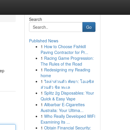
Search
Go
Published News
1
How to Choose Fishkill
Paving Contractor for Pr...
1
Racing Game Progression:
The Rules of the Road
1
Redesigning my Reading
sep
home
1
วิลล่าส่วนตัว พัทยา: โอเอซิส
ส่วนตัว ชิด ทะเล
1
Splitz 2g Disposables: Your
Quick & Easy Vape
1
Alibarbar E-Cigarettes
Australia: Your Ultima...
1
Who Really Developed WiFi
Examining Its ...
1
Obtain Financial Security: