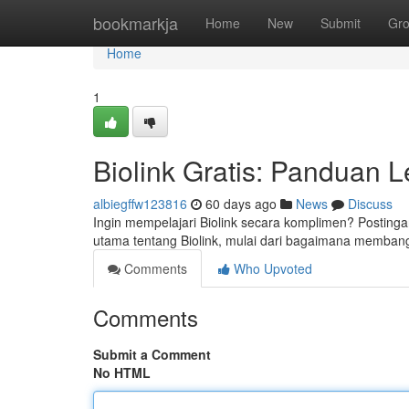
Home
bookmarkja
Home
New
Submit
Gr
Home
1
Biolink Gratis: Panduan 
albiegffw123816
60 days ago
News
Discuss
Ingin mempelajari Biolink secara komplimen? Postinga
utama tentang Biolink, mulai dari bagaimana membangu
Comments
Who Upvoted
Comments
Submit a Comment
No HTML