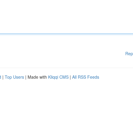
Rep
d
|
Top Users
| Made with
Kliqqi CMS
|
All RSS Feeds