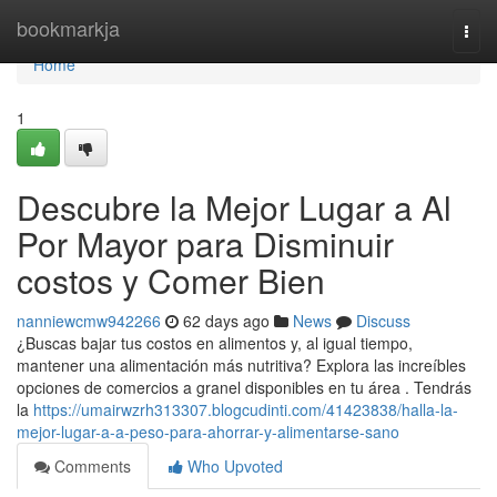
Home
bookmarkja
Togg
navi
Home
1
Descubre la Mejor Lugar a Al
Por Mayor para Disminuir
costos y Comer Bien
nanniewcmw942266
62 days ago
News
Discuss
¿Buscas bajar tus costos en alimentos y, al igual tiempo,
mantener una alimentación más nutritiva? Explora las increíbles
opciones de comercios a granel disponibles en tu área . Tendrás
la
https://umairwzrh313307.blogcudinti.com/41423838/halla-la-
mejor-lugar-a-a-peso-para-ahorrar-y-alimentarse-sano
Comments
Who Upvoted