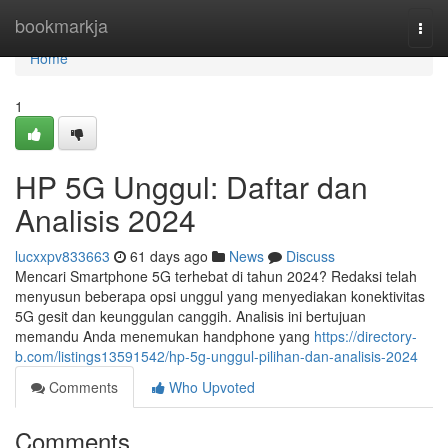
Home
bookmarkja
Togg
navi
Home
1
HP 5G Unggul: Daftar dan
Analisis 2024
lucxxpv833663
61 days ago
News
Discuss
Mencari Smartphone 5G terhebat di tahun 2024? Redaksi telah
menyusun beberapa opsi unggul yang menyediakan konektivitas
5G gesit dan keunggulan canggih. Analisis ini bertujuan
memandu Anda menemukan handphone yang
https://directory-
b.com/listings13591542/hp-5g-unggul-pilihan-dan-analisis-2024
Comments
Who Upvoted
Comments