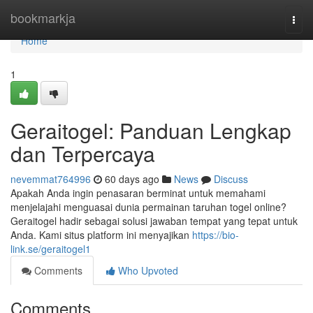
Home
bookmarkja
Togg
navi
Home
1
Geraitogel: Panduan Lengkap
dan Terpercaya
nevemmat764996
60 days ago
News
Discuss
Apakah Anda ingin penasaran berminat untuk memahami
menjelajahi menguasai dunia permainan taruhan togel online?
Geraitogel hadir sebagai solusi jawaban tempat yang tepat untuk
Anda. Kami situs platform ini menyajikan
https://bio-
link.se/geraitogel1
Comments
Who Upvoted
Comments