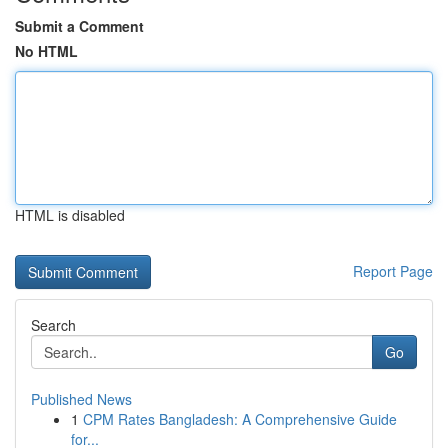
Submit a Comment
No HTML
HTML is disabled
Report Page
Search
Go
Published News
1
CPM Rates Bangladesh: A Comprehensive Guide
for...