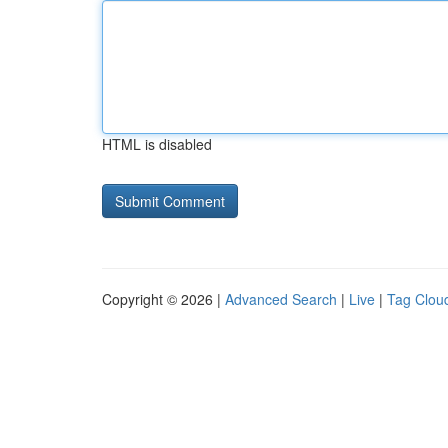
HTML is disabled
Copyright © 2026 |
Advanced Search
|
Live
|
Tag Clou