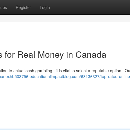
oups
Register
Login
s for Real Money in Canada
ation to actual cash gambling , it is vital to select a reputable option . 
obhanoxhb503756.educationalimpactblog.com/63136327/top-rated-online