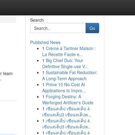
Search
Go
Published News
1
Crème à Tartiner Maison :
La Recette Facile e...
1
Big Chief Duo: Your
Definitive Single-use V...
1
Sustainable Fat Reduction:
Our team
A Long-Term Approach
-
1
Prime 10 No-Cost AI
Applications to Impro...
1
Forging Destiny: A
Warforged Artificer's Guide
1
เซียนสเต็ป เซียนสเต็ป 4
เซียนสเต็ป3 เซียนสเต็ปพ...
1
เซียนสเต็ป เซียนสเต็ป 4
เซียนสเต็ป3 เซียนสเต็ปพ...
1
เซียนสเต็ป เซียนสเต็ป 4