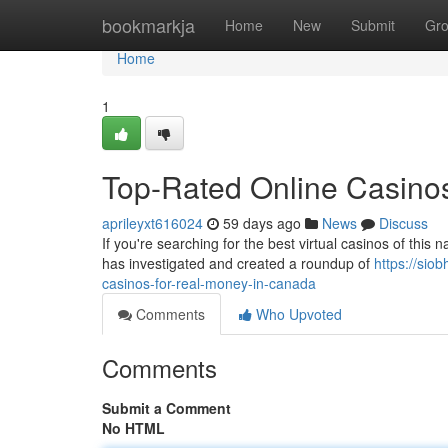
Home
bookmarkja
Home
New
Submit
Gr
Home
1
Top-Rated Online Casino
aprileyxt616024
59 days ago
News
Discuss
If you're searching for the best virtual casinos of this n
has investigated and created a roundup of
https://si
casinos-for-real-money-in-canada
Comments
Who Upvoted
Comments
Submit a Comment
No HTML