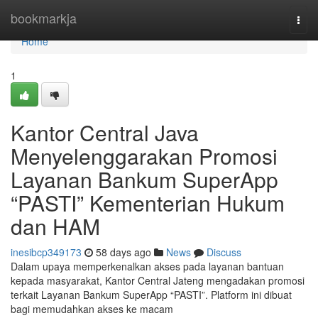
Home
bookmarkja
Togg
navi
Home
1
Kantor Central Java
Menyelenggarakan Promosi
Layanan Bankum SuperApp
“PASTI” Kementerian Hukum
dan HAM
inesibcp349173
58 days ago
News
Discuss
Dalam upaya memperkenalkan akses pada layanan bantuan
kepada masyarakat, Kantor Central Jateng mengadakan promosi
terkait Layanan Bankum SuperApp “PASTI”. Platform ini dibuat
bagi memudahkan akses ke macam