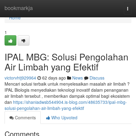
Home
bookmarkja
Togg
navi
Home
1
IPAL MBG: Solusi Pengolahan
Air Limbah yang Efektif
victorvhtj929964
62 days ago
News
Discuss
Mencari solusi terbaik untuk menyelesaikan masalah air limbah ?
IPAL Biologis menyediakan teknologi inovatif dalam penanganan
air limbah tersebut , memberikan dampak optimal bagi ekosistem
dan
https://shaniadwsb544904.is-blog.com/48635733/ipal-mbg-
solusi-pengolahan-air-limbah-yang-efektif
Comments
Who Upvoted
Comments