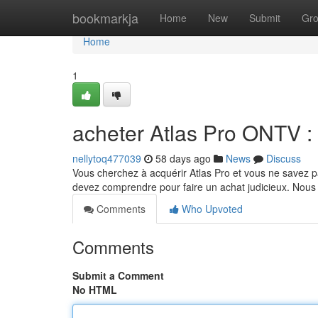
Home
bookmarkja
Home
New
Submit
Gr
Home
1
acheter Atlas Pro ONTV :
nellytoq477039
58 days ago
News
Discuss
Vous cherchez à acquérir Atlas Pro et vous ne savez 
devez comprendre pour faire un achat judicieux. Nous 
Comments
Who Upvoted
Comments
Submit a Comment
No HTML