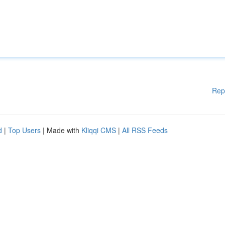
Rep
d
|
Top Users
| Made with
Kliqqi CMS
|
All RSS Feeds