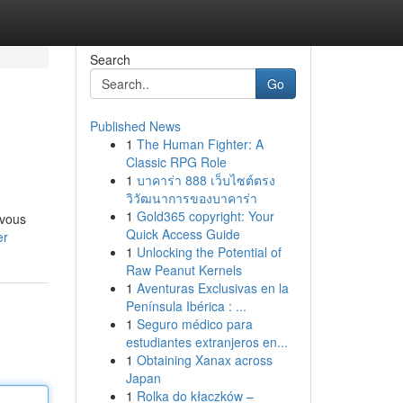
Search
Go
Published News
1
The Human Fighter: A
Classic RPG Role
1
บาคาร่า 888 เว็บไซต์ตรง
วิวัฒนาการของบาคาร่า
1
Gold365 copyright: Your
 vous
Quick Access Guide
er
1
Unlocking the Potential of
Raw Peanut Kernels
1
Aventuras Exclusivas en la
Península Ibérica : ...
1
Seguro médico para
estudiantes extranjeros en...
1
Obtaining Xanax across
Japan
1
Rolka do kłaczków –