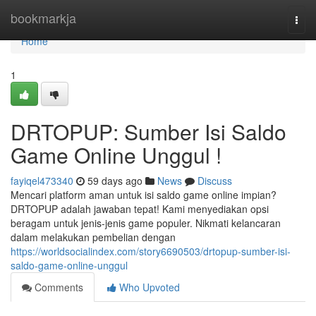
Home
bookmarkja
Togg
navi
Home
1
DRTOPUP: Sumber Isi Saldo
Game Online Unggul !
fayiqel473340
59 days ago
News
Discuss
Mencari platform aman untuk isi saldo game online impian?
DRTOPUP adalah jawaban tepat! Kami menyediakan opsi
beragam untuk jenis-jenis game populer. Nikmati kelancaran
dalam melakukan pembelian dengan
https://worldsocialindex.com/story6690503/drtopup-sumber-isi-
saldo-game-online-unggul
Comments
Who Upvoted