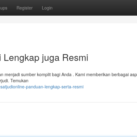
oups
Register
Login
si Lengkap juga Resmi
 akan menjadi sumber komplit bagi Anda . Kami memberikan berbagai as
erjudi. Temukan
satjudionline-panduan-lengkap-serta-resmi