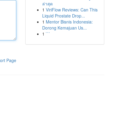
ล่าสุด
1
ViriFlow Reviews: Can This
Liquid Prostate Drop...
1
Mentor Bisnis Indonesia:
Dorong Kemajuan Us...
1
```
ort Page