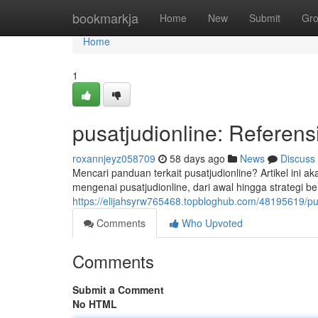
Home
bookmarkja
Home
New
Submit
Gr
Home
1
pusatjudionline: Referen
roxannjeyz058709
58 days ago
News
Discuss
Mencari panduan terkait pusatjudionline? Artikel ini
mengenai pusatjudionline, dari awal hingga strategi b
https://elijahsyrw765468.topbloghub.com/48195619/pu
Comments
Who Upvoted
Comments
Submit a Comment
No HTML