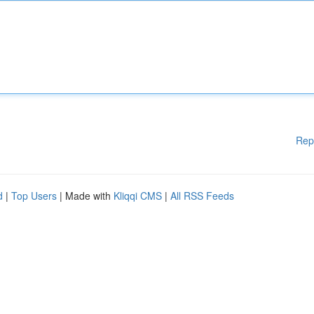
Rep
d
|
Top Users
| Made with
Kliqqi CMS
|
All RSS Feeds