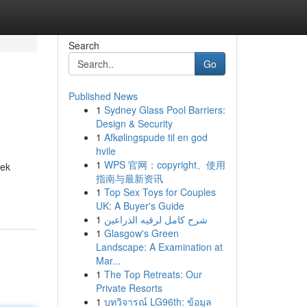
Search
Go
Published News
1
Sydney Glass Pool Barriers:
Design & Security
1
Afkølingspude til en god
hvile
1
WPS 官网：copyright、使用
pek
指南与最新资讯
1
Top Sex Toys for Couples
UK: A Buyer's Guide
1
شرح كامل لرقيه الذراعين
1
Glasgow's Green
Landscape: A Examination at
Mar...
1
The Top Retreats: Our
Private Resorts
1
บทวิจารณ์ LG96th: ข้อมูล