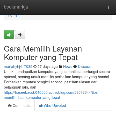
Home
bookmarkja
Togg
navi
Home
1
Cara Memilih Layanan
Komputer yang Tepat
mariahylrj417035
57 days ago
News
Discuss
Untuk mendapatkan komputer yang senantiasa berfungsi secara
optimal, penting untuk memilih perbaikan komputer yang handal.
Perhatikan reputasi bengkel service, pastikan ulasan dari
pelanggan lain, dan
https://haseebacob040500.activoblog.com/53078344/tips-
memilih-jasa-komputer-yang-tepat
Comments
Who Upvoted