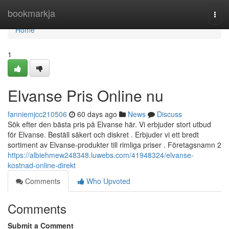
Home
bookmarkja
Togg
navi
Home
1
Elvanse Pris Online nu
fanniemjcc210506
60 days ago
News
Discuss
Sök efter den bästa pris på Elvanse här. Vi erbjuder stort utbud
för Elvanse. Beställ säkert och diskret . Erbjuder vi ett bredt
sortiment av Elvanse-produkter till rimliga priser . Företagsnamn 2
https://albiehmew248348.luwebs.com/41948324/elvanse-
kostnad-online-direkt
Comments
Who Upvoted
Comments
Submit a Comment