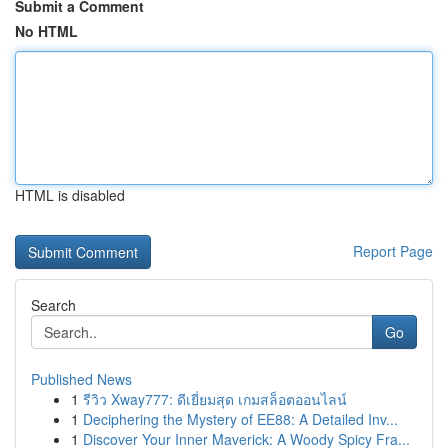
Submit a Comment
No HTML
HTML is disabled
Report Page
Search
Go
Published News
1
รีวิว Xway777: ดีเยี่ยมสุด เกมสล็อตออนไลน์
1
Deciphering the Mystery of EE88: A Detailed Inv...
1
Discover Your Inner Maverick: A Woody Spicy Fra...