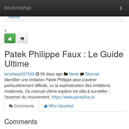
Home
bookmarkja
Togg
navi
Home
1
Patek Philippe Faux : Le Guide
Ultime
laradwqz697566
56 days ago
News
Discuss
Identifier une imitation Patek Philippe peut s'avérer
particulièrement difficile, vu la sophistication des imitations
modernes. Ce manuel ultime explore les clés à surveiller :
l'examen du mouvement,
https://www.ppreplica.is/
Comments
Who Upvoted
Comments