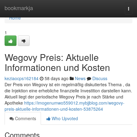
Home
bookmarkja
Togg
navi
Home
1
Wegovy Preis: Aktuelle
Informationen und Kosten
keziaocps162184
58 days ago
News
Discuss
Der Preis von Wegovy ist ein regelmäßig diskutiertes Thema , da
die Injektion eine erhebliche finanzielle Investition darstellen kann.
Aktuell liegt der periodische Wegovy Preis je nach Stärke und
Apotheke
https://imogenumwo559012.mybjjblog.com/wegovy-
preis-aktuelle-informationen-und-kosten-53875264
Comments
Who Upvoted
Comments