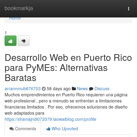
Home
bookmarkja
Togg
navi
Home
1
Desarrollo Web en Puerto Rico
para PyMEs: Alternativas
Baratas
arrannmub876703
58 days ago
News
Discuss
Muchos emprendimientos en Puerto Rico requieren una página
web profesional , pero a menudo se enfrentan a limitaciones
financieras limitados . Por eso, ofrecemos soluciones de diseño
web adaptados para
https://shaniajndi072079.laowaiblog.com/profile
Comments
Who Upvoted