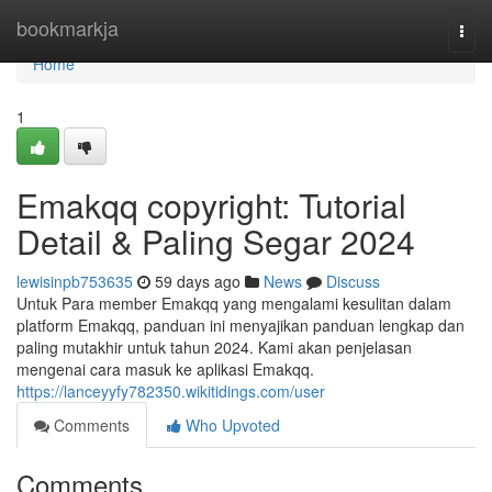
Home
bookmarkja
Togg
navi
Home
1
Emakqq copyright: Tutorial
Detail & Paling Segar 2024
lewisinpb753635
59 days ago
News
Discuss
Untuk Para member Emakqq yang mengalami kesulitan dalam
platform Emakqq, panduan ini menyajikan panduan lengkap dan
paling mutakhir untuk tahun 2024. Kami akan penjelasan
mengenai cara masuk ke aplikasi Emakqq.
https://lanceyyfy782350.wikitidings.com/user
Comments
Who Upvoted
Comments