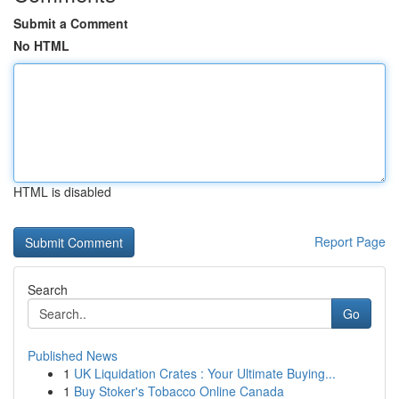
Submit a Comment
No HTML
HTML is disabled
Report Page
Search
Go
Published News
1
UK Liquidation Crates : Your Ultimate Buying...
1
Buy Stoker's Tobacco Online Canada