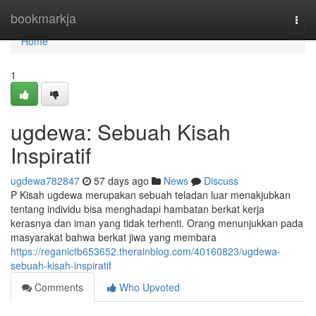
Home
bookmarkja
Togg
navi
Home
1
ugdewa: Sebuah Kisah
Inspiratif
ugdewa782847
57 days ago
News
Discuss
P Kisah ugdewa merupakan sebuah teladan luar menakjubkan
tentang individu bisa menghadapi hambatan berkat kerja
kerasnya dan iman yang tidak terhenti. Orang menunjukkan pada
masyarakat bahwa berkat jiwa yang membara
https://reganictb653652.therainblog.com/40160823/ugdewa-
sebuah-kisah-inspiratif
Comments
Who Upvoted