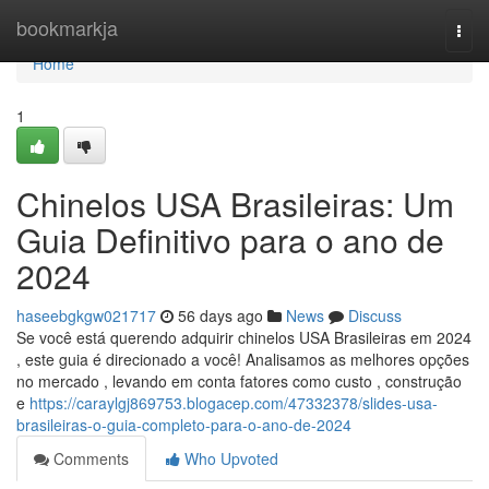
Home
bookmarkja
Togg
navi
Home
1
Chinelos USA Brasileiras: Um
Guia Definitivo para o ano de
2024
haseebgkgw021717
56 days ago
News
Discuss
Se você está querendo adquirir chinelos USA Brasileiras em 2024
, este guia é direcionado a você! Analisamos as melhores opções
no mercado , levando em conta fatores como custo , construção
e
https://caraylgj869753.blogacep.com/47332378/slides-usa-
brasileiras-o-guia-completo-para-o-ano-de-2024
Comments
Who Upvoted