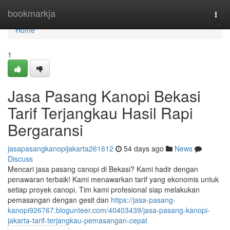
Home
bookmarkja
Togg
navi
Home
1
Jasa Pasang Kanopi Bekasi
Tarif Terjangkau Hasil Rapi
Bergaransi
jasapasangkanopijakarta261612
54 days ago
News
Discuss
Mencari jasa pasang canopi di Bekasi? Kami hadir dengan
penawaran terbaik! Kami menawarkan tarif yang ekonomis untuk
setiap proyek canopi. Tim kami profesional siap melakukan
pemasangan dengan gesit dan
https://jasa-pasang-
kanopi926767.blogunteer.com/40403439/jasa-pasang-kanopi-
jakarta-tarif-terjangkau-pemasangan-cepat