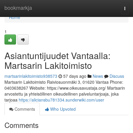
Home
bookmarkja
Togg
navi
Home
1
Asiantuntijuudet Vantaalla:
Martsarin Lakitoimisto
martsarinlakitoimisto938573
57 days ago
News
Discuss
Martsarin Lakitoimisto Raiviosuonmäki 3, 01620 Vantaa Phone:
0403638267 Website: https://www.oikeusavustaja.org/ Martsarin
arvostettu ja yhteisöllinen oikeudellinen palveluntarjoaja, joka
tarjoaa
https://aliciansbu781334.sunderwiki.com/user
Comments
Who Upvoted
Comments