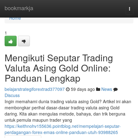
Home
bookmarkja
Togg
navi
Home
1
Mengikuti Seputar Trading
Valuta Asing Gold Online:
Panduan Lengkap
belajarstrategiforextrad377097
59 days ago
News
Discuss
Ingin memahami dunia trading valuta asing Gold? Artikel ini akan
membongkar perihal dasar-dasar trading valuta asing Gold
daring. Kita akan mengulas metode, bahaya, dan trik berguna
untuk pemula maupun trader yang
https://keithnohv155636.pointblog.net/mempelajari-seputar-
perdagangan-forex-emas-online-panduan-utuh-93988265