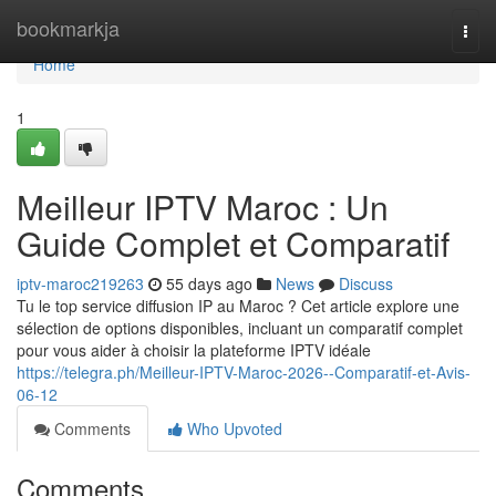
Home
bookmarkja
Togg
navi
Home
1
Meilleur IPTV Maroc : Un
Guide Complet et Comparatif
iptv-maroc219263
55 days ago
News
Discuss
Tu le top service diffusion IP au Maroc ? Cet article explore une
sélection de options disponibles, incluant un comparatif complet
pour vous aider à choisir la plateforme IPTV idéale
https://telegra.ph/Meilleur-IPTV-Maroc-2026--Comparatif-et-Avis-
06-12
Comments
Who Upvoted
Comments