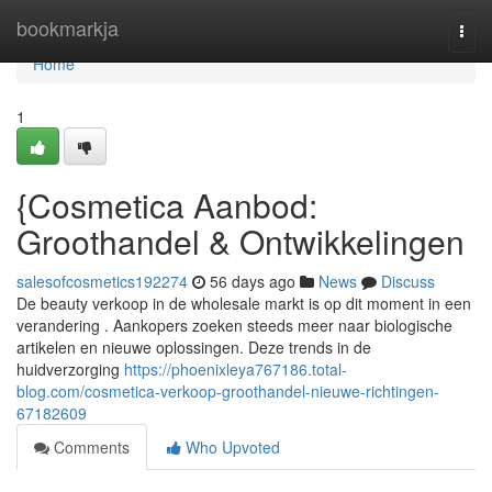
Home
bookmarkja
Togg
navi
Home
1
{Cosmetica Aanbod:
Groothandel & Ontwikkelingen
salesofcosmetics192274
56 days ago
News
Discuss
De beauty verkoop in de wholesale markt is op dit moment in een
verandering . Aankopers zoeken steeds meer naar biologische
artikelen en nieuwe oplossingen. Deze trends in de
huidverzorging
https://phoenixleya767186.total-
blog.com/cosmetica-verkoop-groothandel-nieuwe-richtingen-
67182609
Comments
Who Upvoted