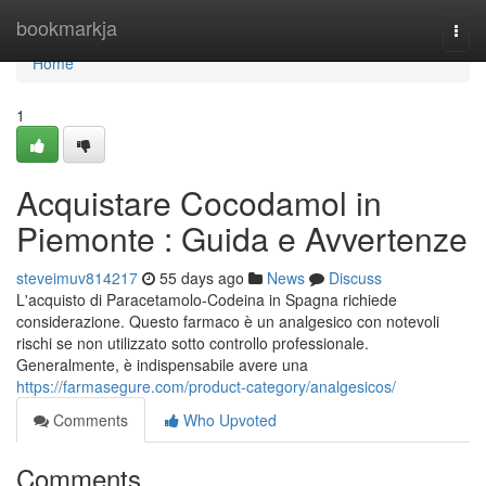
Home
bookmarkja
Togg
navi
Home
1
Acquistare Cocodamol in
Piemonte : Guida e Avvertenze
steveimuv814217
55 days ago
News
Discuss
L'acquisto di Paracetamolo-Codeina in Spagna richiede
considerazione. Questo farmaco è un analgesico con notevoli
rischi se non utilizzato sotto controllo professionale.
Generalmente, è indispensabile avere una
https://farmasegure.com/product-category/analgesicos/
Comments
Who Upvoted
Comments