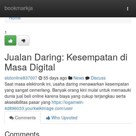
Home
bookmarkja
Togg
navi
Home
1
Jualan Daring: Kesempatan di
Masa Digital
slotonline837007
55 days ago
News
Discuss
Saat masa elektronik ini, usaha daring menawarkan kesempatan
yang sangat cemerlang. Banyak orang kini mulai untuk memasuki
dunia jual beli online karena biaya yang cukup terjangkau serta
aksesibilitas pasar yang
https://logamwin-
4d896033.yourkwikimage.com/user
Comments
Who Upvoted
Comments