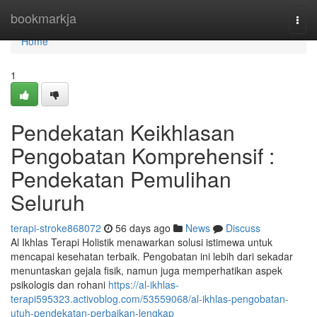
Home
bookmarkja
Togg
navi
Home
1
Pendekatan Keikhlasan
Pengobatan Komprehensif :
Pendekatan Pemulihan
Seluruh
terapi-stroke868072
56 days ago
News
Discuss
Al Ikhlas Terapi Holistik menawarkan solusi istimewa untuk
mencapai kesehatan terbaik. Pengobatan ini lebih dari sekadar
menuntaskan gejala fisik, namun juga memperhatikan aspek
psikologis dan rohani
https://al-ikhlas-
terapi595323.activoblog.com/53559068/al-ikhlas-pengobatan-
utuh-pendekatan-perbaikan-lengkap