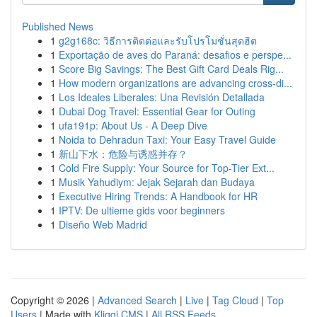
Published News
1
g2g168c: วิธีการติดต่อและรับโปรโมชั่นสุดฮิต
1
Exportação de aves do Paraná: desafios e perspe...
1
Score Big Savings: The Best Gift Card Deals Rig...
1
How modern organizations are advancing cross-di...
1
Los Ideales Liberales: Una Revisión Detallada
1
Dubai Dog Travel: Essential Gear for Outing
1
ufa191p: About Us - A Deep Dive
1
Noida to Dehradun Taxi: Your Easy Travel Guide
1
新山下水：危险与诱惑并存？
1
Cold Fire Supply: Your Source for Top-Tier Ext...
1
Musik Yahudiym: Jejak Sejarah dan Budaya
1
Executive Hiring Trends: A Handbook for HR
1
IPTV: De ultieme gids voor beginners
1
Diseño Web Madrid
Copyright © 2026 |
Advanced Search
|
Live
|
Tag Cloud
|
Top
Users
| Made with
Kliqqi CMS
|
All RSS Feeds