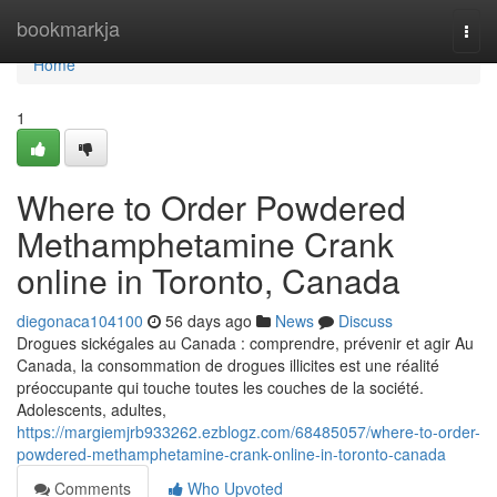
Home
bookmarkja
Togg
navi
Home
1
Where to Order Powdered
Methamphetamine Crank
online in Toronto, Canada
diegonaca104100
56 days ago
News
Discuss
Drogues sickégales au Canada : comprendre, prévenir et agir Au
Canada, la consommation de drogues illicites est une réalité
préoccupante qui touche toutes les couches de la société.
Adolescents, adultes,
https://margiemjrb933262.ezblogz.com/68485057/where-to-order-
powdered-methamphetamine-crank-online-in-toronto-canada
Comments
Who Upvoted